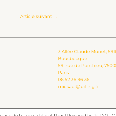
Article suivant
→
3 Allée Claude Monet, 59
Bousbecque
59, rue de Ponthieu, 7500
Paris
06 52 36 96 36
mickael@pil-ing.fr
tion de travaux à Lille et Paris | Powered by Pil-ING - O